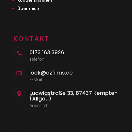
Kundenstimmen
Über mich
KONTAKT
0173 163 3926

Telefon
look@ozfilms.de

E-Mail
Ludwigstraße 33, 87437 Kempten

(Allgäu)
Anschrift