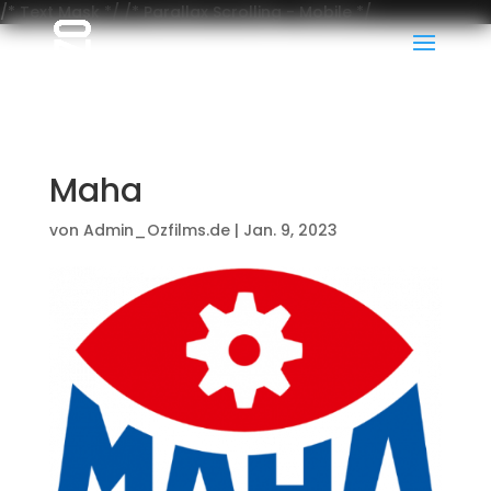
/* Text Mask */
/* Parallax Scrolling - Mobile */
Maha
von
Admin_Ozfilms.de
|
Jan. 9, 2023