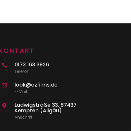
KONTAKT
0173 163 3926

Telefon
look@ozfilms.de

E-Mail
Ludwigstraße 33, 87437

Kempten (Allgäu)
Anschrift