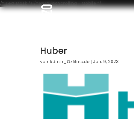
/* Text Mask */
/* Parallax Scrolling - Mobile */
Huber
von
Admin_Ozfilms.de
|
Jan. 9, 2023